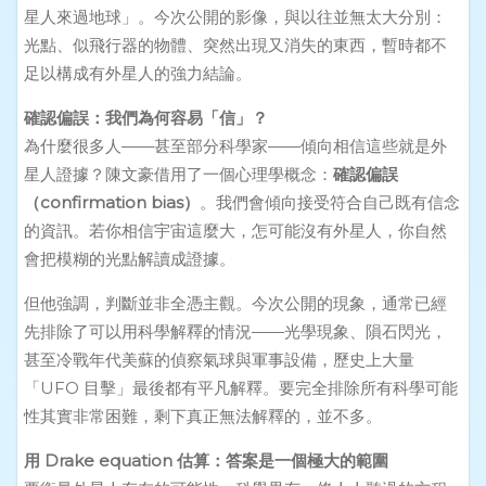
星人來過地球」。今次公開的影像，與以往並無太大分別：
光點、似飛行器的物體、突然出現又消失的東西，暫時都不
足以構成有外星人的強力結論。
確認偏誤：我們為何容易「信」？
為什麼很多人——甚至部分科學家——傾向相信這些就是外
星人證據？陳文豪借用了一個心理學概念：
確認偏誤
（confirmation bias）
。我們會傾向接受符合自己既有信念
的資訊。若你相信宇宙這麼大，怎可能沒有外星人，你自然
會把模糊的光點解讀成證據。
但他強調，判斷並非全憑主觀。今次公開的現象，通常已經
先排除了可以用科學解釋的情況——光學現象、隕石閃光，
甚至冷戰年代美蘇的偵察氣球與軍事設備，歷史上大量
「UFO 目擊」最後都有平凡解釋。要完全排除所有科學可能
性其實非常困難，剩下真正無法解釋的，並不多。
用 Drake equation 估算：答案是一個極大的範圍