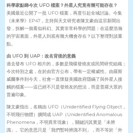
科學家點睇今次 UFO 檔案？外星人究竟有幾可能存在？
美國最近公開了一批 UFO 檔案，再度引起全城討論。今集
《未來學》EP47，主持與天文研究者陳文豪由這宗新聞出
發，拆解一個看似科幻、其實非常科學的問題：在這麼浩瀚
的宇宙裏面，外星人到底有幾大機會存在？以下整理對談重
點。
由 UFO 到 UAP：改名背後的意義
過去發布 UFO 相片的，多數是飛碟發燒友或民間研究組織；
今次特別之處，在於由官方公布，帶有一定權威性。由羅斯
威爾事件到今天，社會一直懷疑美國政府隱瞞了與外星人接
觸的檔案——這已經不只是發燒友的想法，而是普羅大眾的
普遍印象。
陳文豪指出，名稱由 UFO（Unidentified Flying Object，
不明飛行物體）擴闊成 UAP（Unidentified Anomalous
Phenomena，不明異常現象），關鍵詞其實是「未辨
識」。它的意思只是「我們暫時辨識不到」，而不等於「外