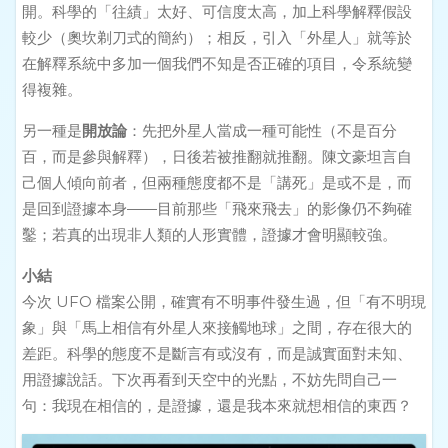
開。科學的「往績」太好、可信度太高，加上科學解釋假設
較少（奧坎剃刀式的簡約）；相反，引入「外星人」就等於
在解釋系統中多加一個我們不知是否正確的項目，令系統變
得複雜。
另一種是
開放論
：先把外星人當成一種可能性（不是百分
百，而是參與解釋），日後若被推翻就推翻。陳文豪坦言自
己個人傾向前者，但兩種態度都不是「講死」是或不是，而
是回到證據本身——目前那些「飛來飛去」的影像仍不夠確
鑿；若真的出現非人類的人形實體，證據才會明顯較強。
小結
今次 UFO 檔案公開，確實有不明事件發生過，但「有不明現
象」與「馬上相信有外星人來接觸地球」之間，存在很大的
差距。科學的態度不是斷言有或沒有，而是誠實面對未知、
用證據說話。下次再看到天空中的光點，不妨先問自己一
句：我現在相信的，是證據，還是我本來就想相信的東西？