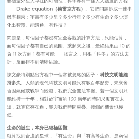
要衡量外星人存在的可能性，科學界有一條人人聽過的方程
——
Drake equation（德雷克方程）
。它把問題拆成一連串
機率相乘：宇宙有多少星？多少行星？多少有生命？多少演
化出智慧、能溝通、有科技？
問題是，每個因子都沒有完全客觀的計算方法，只能估算，
而每個因子都有自己的範圍。乘起來之後，最終結果由 10 的
負 11 次方到 1 都有可能——換言之，用很「科學」的方法去
計，反而得不到清晰結論。
陳文豪特別點出方程中一個常被忽略的因子：
科技文明能維
持多久
。人類的現代科技文明可能只有數百年歷史，未來會
否因氣候或戰爭而毀滅，我們完全無法掌握。若一個文明只
能維持一千年，相對於宇宙約 130 億年的時間尺度實在太
短，就算它存在過，能與我們時間重疊、接觸的機會也極
低。
生命的誕生，本身已經極困難
就算找到合適的星球，「有生命」與「有高等生命」是兩個