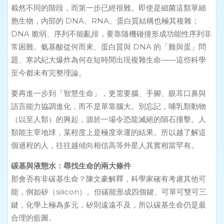
截然不同的階段，而第一步已經很難。即使是細菌這類單細
胞生物，內部的 DNA、RNA、蛋白質結構也極其複雜；
DNA 脆弱、序列不能亂排，要靠隨機碰撞形成功能性序列非
常困難。氨基酸從何而來、蛋白質與 DNA 的「雞與蛋」問
題、寒武紀大爆炸為何在短時間出現複雜生命——這些科學
至今都未有完整理論。
要再進一步到「智慧生命」，更需要腦、手腳、眼耳口鼻與
語言能力協調進化，而不是單靠腦大。別忘記，哺乳類動物
（以至人類）的興起，源於一場令恐龍滅絕的隕石撞擊。人
類能主宰地球，某程度上是極度幸運的結果。所以越了解這
個過程的人，往往越傾向相信高等外星人其實相當罕有。
碳基與液態水：尋找生命的兩大條件
那會否有非碳基生命？陳文豪解釋，科學家確有考慮其他可
能，例如矽（silicon）。但碳能形成四個鍵、可單可雙可三
鍵，化學上極為多元，矽則遠遠不及，所以碳基生命仍是最
合理的藍圖。