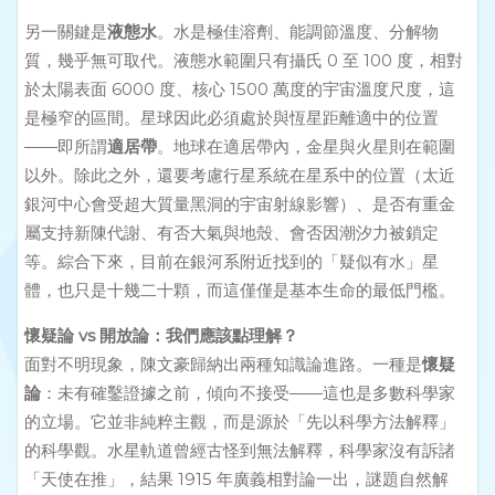
另一關鍵是
液態水
。水是極佳溶劑、能調節溫度、分解物
質，幾乎無可取代。液態水範圍只有攝氏 0 至 100 度，相對
於太陽表面 6000 度、核心 1500 萬度的宇宙溫度尺度，這
是極窄的區間。星球因此必須處於與恆星距離適中的位置
——即所謂
適居帶
。地球在適居帶內，金星與火星則在範圍
以外。除此之外，還要考慮行星系統在星系中的位置（太近
銀河中心會受超大質量黑洞的宇宙射線影響）、是否有重金
屬支持新陳代謝、有否大氣與地殼、會否因潮汐力被鎖定
等。綜合下來，目前在銀河系附近找到的「疑似有水」星
體，也只是十幾二十顆，而這僅僅是基本生命的最低門檻。
懷疑論 vs 開放論：我們應該點理解？
面對不明現象，陳文豪歸納出兩種知識論進路。一種是
懷疑
論
：未有確鑿證據之前，傾向不接受——這也是多數科學家
的立場。它並非純粹主觀，而是源於「先以科學方法解釋」
的科學觀。水星軌道曾經古怪到無法解釋，科學家沒有訴諸
「天使在推」，結果 1915 年廣義相對論一出，謎題自然解