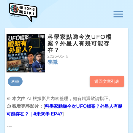
科學家點睇今次UFO檔
案？外星人有幾可能存
在？
2026-05-16
學識
返回文章列表
科學
※ 本文由 AI 根據影片內容整理，如有錯漏敬請指正。
📺 觀看完整影片：[
科學家點睇今次UFO檔案？外星人有幾
可能存在？｜#未來學 EP47
]
---