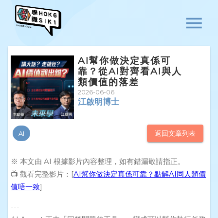
AI幫你做決定真係可
靠？從AI對齊看AI與人
類價值的落差
2026-06-06
江啟明博士
返回文章列表
AI
※ 本文由 AI 根據影片內容整理，如有錯漏敬請指正。
📺 觀看完整影片：[
AI幫你做決定真係可靠？點解AI同人類價
值唔一致
]
---