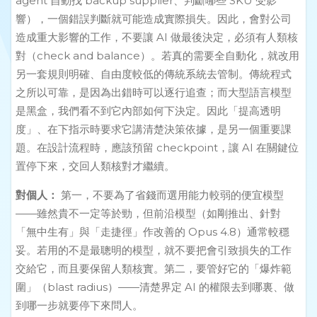
agent 自動找 backup supplier、判斷哪些 SKU 受影
響），一個錯誤判斷就可能造成實際損失。因此，會對公司
造成重大影響的工作，不要讓 AI 做最後決定，必須有人類核
對（check and balance）。若真的需要全自動化，就改用
另一套規則明確、自由度較低的傳統系統去管制。傳統程式
之所以可靠，是因為出錯時可以逐行追查；而大型語言模型
是黑盒，我們看不到它內部如何下決定。因此「提高透明
度」、在下指示時要求它講清楚決策依據，是另一個重要課
題。在設計流程時，應該預留 checkpoint，讓 AI 在關鍵位
置停下來，交回人類核對才繼續。
對個人：
第一，不要為了省錢而選用能力較弱的便宜模型
——雖然貴不一定等於勁，但前沿模型（如剛推出、針對
「無中生有」與「走捷徑」作改善的 Opus 4.8）通常較穩
妥。若用的不是最聰明的模型，就不要把會引致損失的工作
交給它，而且要保留人類核實。第二，要管好它的「爆炸範
圍」（blast radius）——清楚界定 AI 的權限去到哪裏、做
到哪一步就要停下來問人。