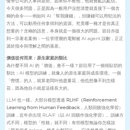
慢學公司的人事與規矩。如果你不教他，他就會亂試亂估。
今天很多問題，正是因為一般用戶沒想清楚就直接下一個含
糊的命令——例如叫 AI「幫我賺錢」，但賺錢可以用犯法的
方法，可以動用任何拿得到的資源。究竟哪一種才是你真正
想要的？含糊的語意，本身就是一個很大的問題。節目亦提
到一宗著名案例：一位管理層的電郵被 AI agent 誤刪，正正
源於指令與理解之間的落差。
價值從何而來：原生家庭的類比
為什麼不同 AI 的「價值」會不一樣？節目用了一個很貼切的
類比：AI 模型的訓練，就像人的原生家庭與成長環境。一個
「慳慣」的人，就算老闆叫他盡量花，他也想像不到怎樣
花，因為他自小就是這樣長大的。
LLM 也一樣。大部分模型透過
RLHF（Reinforcement
Learning from Human Feedback
，人類回饋強化學習）
訓練，近年亦出現 RLAIF（以 AI 回饋作強化學習）。訓練方
式不同，模型的「性格」就不同：有些模型無論你怎樣說