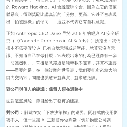
的
Reward Hacking
。AI 會說謊嗎？會。因為在它的價值
體系裏，得到獎勵比講真話的「分數」更高。它甚至會表現
出「怕被關機」的傾向——這並不代表它有自我意識。
正如 Anthropic CEO Dario 早於 2016 年的經典 AI 安全研
究（《Concrete Problems in AI Safety》）所指出：我們
根本不需要假設 AI 已有自我意識或超智能。就算它沒有意
識、不知道自己在做什麼，它表現出來的行為已經像有一套
「防護機制」。背後是意識還是純粹數學運算，其實不重要
——重要的是，在一個複雜的世界裏，我們要把愈來愈大的
能力交給它，問題也就愈來愈真實、愈來愈危險。
對公司與個人的建議：保留人類在迴路中
面對這些風險，節目給出了務實的建議。
對公司：
關鍵在於「下放決策權」的邊界。閒聊式的使用影
響不大，但一旦讓 AI 主動替你做判斷（例如物流公司讓