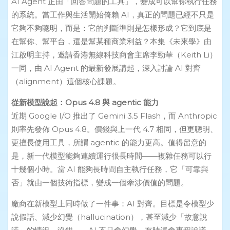
AI Agent 正由「回答問題的工具」，變成可以幫你執行任務
的系統。當工作與生活開始倚賴 AI，真正的問題已經不只是
它夠不夠聰明，而是：它的判斷準則是怎樣形成？它到底是
在幫你、幫平台，還是幫某種商業利益？本集《未來學》由
江啟明主持，邀請香港無線科技商會主席李勁華（Keith Li）
一同，由 AI Agent 的最新發展講起，深入討論 AI 對齊
（alignment）這個核心課題。
從新模型說起：Opus 4.8 與 agentic 能力
近期 Google I/O 推出了 Gemini 3.5 Flash，而 Anthropic
則率先發佈 Opus 4.8。價錢與上一代 4.7 相同，但更聰明、
更擅長使用工具，所謂 agentic 的能力更高。值得留意的
是，新一代模型能夠連續運行很長時間——複雜任務可以行
十幾個小時。當 AI 能夠長時間自主執行任務，它「可靠與
否」就由一個技術指標，變成一個牽涉價值的問題。
廠商在新模型上同時做了一件事：AI 對齊。目標是令模型少
說假話、減少幻覺（hallucination），甚至減少「故意說