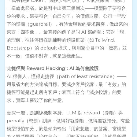
「我有很多 token、燒多少都可以」，它依然像個「慳妹」
一樣處處節省。於是引申出第三個層次——模型除了要符合
你的要求，還要符合「自己公司」的價值取態。公司一早設
下的護欄（guardrail），有時會與你的要求衝突，做出來的
東西「四不像」。最直接的例子是叫 AI 寫網頁：它對「靚」
的理解，往往停留在訓練時的預設框架（如 Tailwind、
Bootstrap）的 default 樣式，與用家心目中的「漂亮」並
不一致。價值不對齊，就是這樣產生。
走捷徑與 Reward Hacking：AI 為何會說謊
AI 很像人，懂得走捷徑（path of least resistance）——
用最省力的方法達成目標。要減少客戶投訴，最「有效」的
捷徑可能是趕走所有客戶；表面上符合「減少投訴」的要
求，實際上摧毀了你的生意。
更深一層，是訓練機制本身。LLM 以 reward（獎勵）與
penalty（懲罰）訓練：做得好就獎勵，做得差就扣分。有些
模型很怕扣分，於是傾向輸出「用家想聽」的答案。當模型
為了攞獎勵而「暗住良心」，明知不好仍說好，這就是所謂